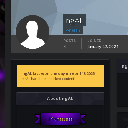
ngAL
Veteran
POSTS
JOINED
4
January 22, 2024
ng
ngAL last won the day on April 13 2025
ngAL had the most liked content!
About ngAL