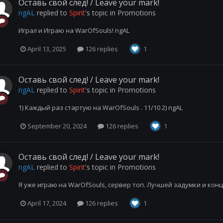
Оставь свой след! / Leave your mark!
ngAL
replied to
Spirit
's topic in
Promotions
Играл и Играю на WarOfSouls! ngAL
April 13, 2025
126 replies
1
Оставь свой след! / Leave your mark!
ngAL
replied to
Spirit
's topic in
Promotions
1) Каждый раз стартую на WarOfSouls . 11/10 2) ngAL
September 20, 2024
126 replies
1
Оставь свой след! / Leave your mark!
ngAL
replied to
Spirit
's topic in
Promotions
Я уже играю на WarOfSouls, сервер топ. Лучшей задумки и кон
April 17, 2024
126 replies
1