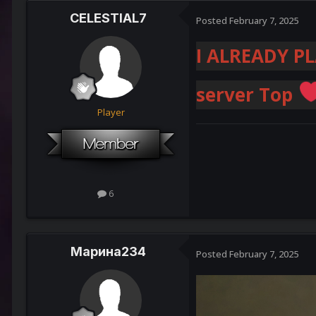
CELESTIAL7
Posted
February 7, 2025
I ALREADY P
server Top
Player
6
Марина234
Posted
February 7, 2025