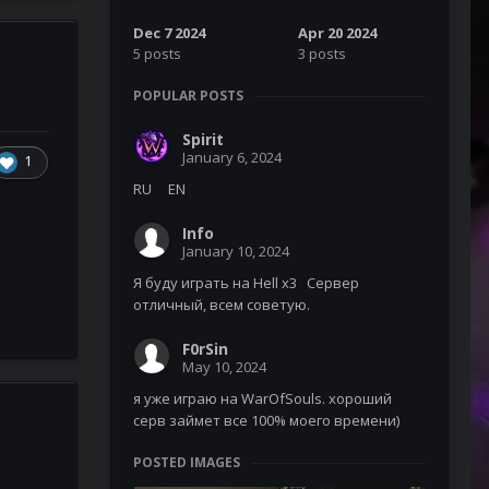
Dec 7 2024
Apr 20 2024
5 posts
3 posts
POPULAR POSTS
Spirit
January 6, 2024
1
RU EN
Info
January 10, 2024
Я буду играть на Hell x3 Сервер
отличный, всем советую.
F0rSin
May 10, 2024
я уже играю на WarOfSouls. хороший
серв займет все 100% моего времени)
POSTED IMAGES