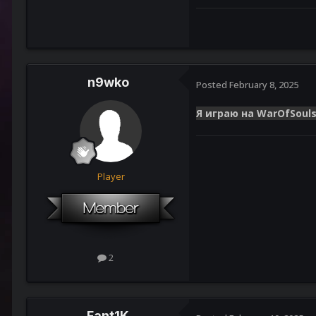
n9wko
Posted
February 8, 2025
Я играю на WarOfSouls 
Player
2
Fant1K