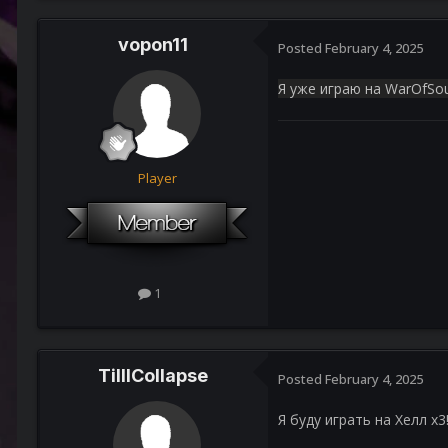
vopon11
Posted
February 4, 2025
Я уже играю на WarOfSou
Player
1
TillICollapse
Posted
February 4, 2025
Я буду играть на Хелл х3