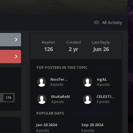
All Activity
Replies
Created
Last Reply
126
2 yr
Jun 26
TOP POSTERS IN THIS TOPIC
Nosferatu
ngAL
6 posts
4 posts
IIIuKaReN
CELESTIAL
179
4 posts
3 posts
POPULAR DAYS
Jan 26 2024
Sep 20 2024
6 posts
5 posts