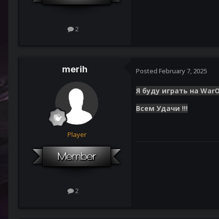
2
merih
Posted
February 7, 2025
Я буду играть на WarOf
Всем Удачи !!!
Player
2