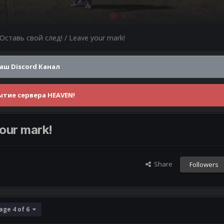
Оставь свой след! / Leave your mark!
аш Discord Канал
тие сервера HEAVEN!
our mark!
Share
Followers
age 4 of 6