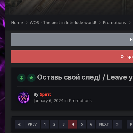
Home
WOS - The best in Interlude world!
Promotions
Н
Откры
Оставь свой след! / Leave y
By
Spirit
January 6, 2024
in
Promotions
PREV
1
2
3
4
5
6
NEXT
P