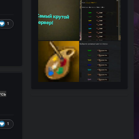
1
усь
1