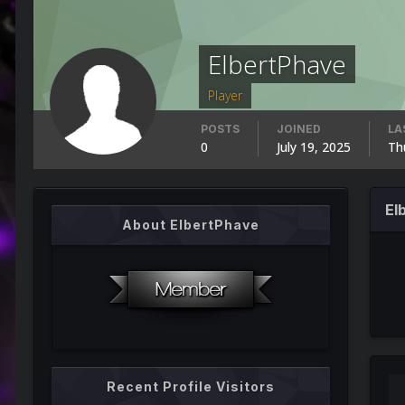
ElbertPhave
Player
POSTS
JOINED
LA
0
July 19, 2025
Th
El
About ElbertPhave
Recent Profile Visitors